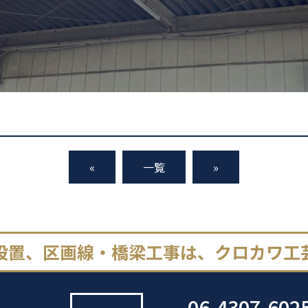
«
一覧
»
設置、区画線・橋梁工事は、クロカワ工
06-4307-602