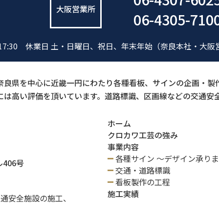
大阪営業所
06-4305-710
17:30
休業日 土・日曜日、祝日、年末年始
（奈良本社・大阪
奈良県を中心に近畿一円にわたり各種看板、サインの企画・製作
には高い評価を頂いています。道路標識、区画線などの交通安
ホーム
クロカワ工芸の強み
事業内容
各種サイン ～デザイン承り
406号
交通・道路標識
看板製作の工程
施工実績
交通安全施設の施工、