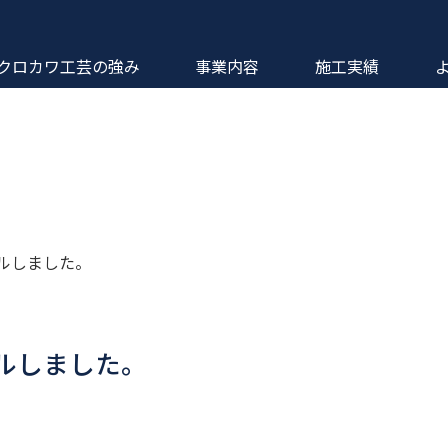
クロカワ工芸の強み
事業内容
施工実績
ルしました。
ルしました。
。